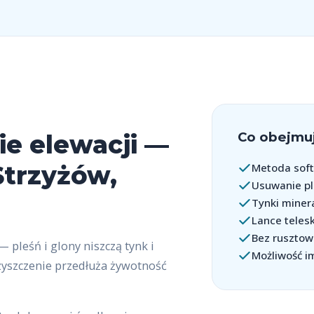
Co obejmuj
ie elewacji —
Strzyżów,
Metoda soft
Usuwanie pl
Tynki minera
Lance teles
Bez rusztow
— pleśń i glony niszczą tynk i
Możliwość i
zyszczenie przedłuża żywotność