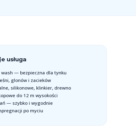
e usługa
 wash — bezpieczna dla tynku
eśni, glonów i zacieków
lne, silikonowe, klinkier, drewno
kopowe do 12 m wysokości
ań — szybko i wygodnie
mpregnacji po myciu