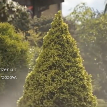
dzenia z
Brzozów.