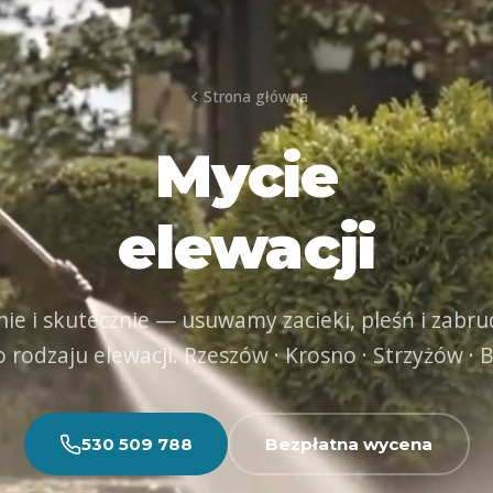
Strona główna
Mycie
elewacji
nie i skutecznie — usuwamy zacieki, pleśń i zabru
 rodzaju elewacji. Rzeszów · Krosno · Strzyżów · 
530 509 788
Bezpłatna wycena