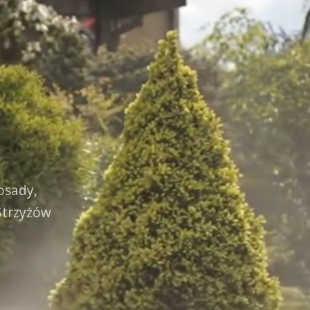
osady,
Strzyżów