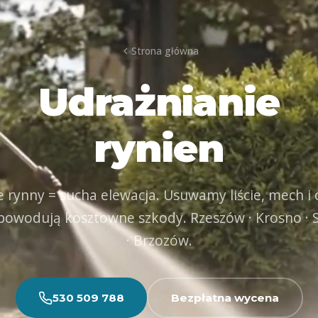
Strona główna
Udrażnianie
rynien
e rynny = sucha elewacja. Usuwamy liście, mech i 
powodują kosztowne szkody. Rzeszów · Krosno · 
· Brzozów.
530 509 788
Bezpłatna wycena