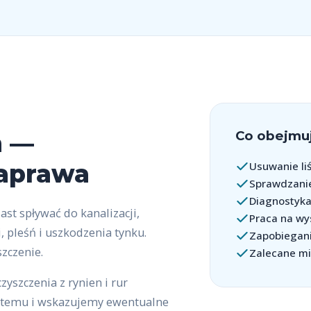
Co obejmuj
n —
naprawa
Usuwanie li
Sprawdzanie
Diagnostyk
st spływać do kanalizacji,
Praca na wy
 pleśń i uszkodzenia tynku.
Zapobiegani
zczenie.
Zalecane mi
zyszczenia z rynien i rur
stemu i wskazujemy ewentualne