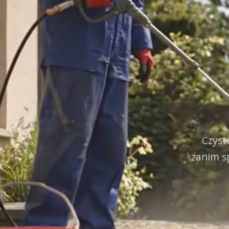
Czyst
zanim s