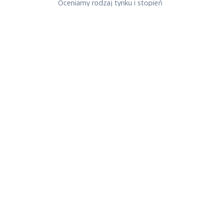
Oceniamy rodzaj tynku i stopień
zabrudzenia — wycena gratis.
2
Dobór metody
W Strzyżowie oceniamy stan elewacji i
dobieramy ciśnienie oraz środki
chemiczne odpowiednie do materiału.
3
Mycie elewacji
Nanoszenie preparatu, czas działania,
spłukanie — bez smug i uszkodzeń.
Praca trwa zwykle 1 dzień.