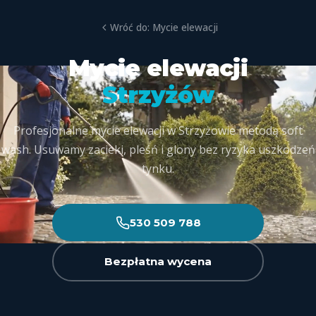
Wróć do: Mycie elewacji
Mycie elewacji
Strzyżów
Profesjonalne mycie elewacji w Strzyżowie metodą soft
wash. Usuwamy zacieki, pleśń i glony bez ryzyka uszkodzeń
tynku.
530 509 788
Bezpłatna wycena