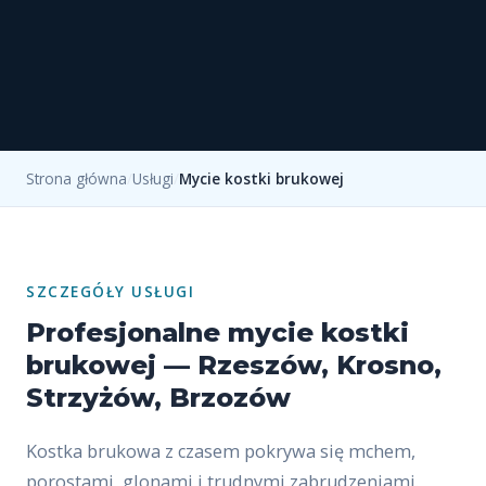
Strona główna
/
Usługi
/
Mycie kostki brukowej
SZCZEGÓŁY USŁUGI
Profesjonalne mycie kostki
brukowej — Rzeszów, Krosno,
Strzyżów, Brzozów
Kostka brukowa z czasem pokrywa się mchem,
porostami, glonami i trudnymi zabrudzeniami.