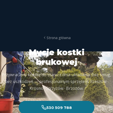
Strona główna
Mycie kostki
brukowej
Przywracamy kostkę do stanu z dnia układania. Bez smug,
bez uszkodzeń — profesjonalnym sprzętem. Rzeszów ·
Krosno · Strzyżów · Brzozów.
530 509 788