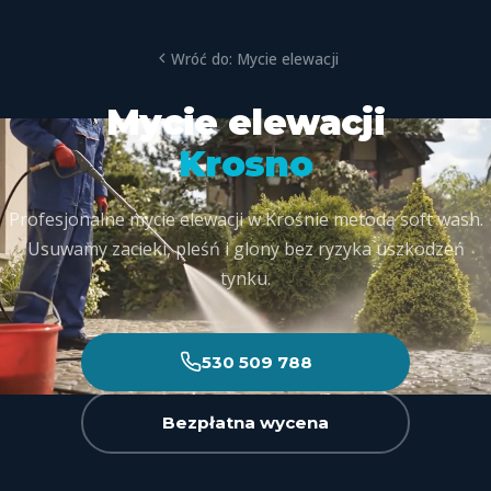
Wróć do: Mycie elewacji
Mycie elewacji
Krosno
Profesjonalne mycie elewacji w Krośnie metodą soft wash.
Usuwamy zacieki, pleśń i glony bez ryzyka uszkodzeń
tynku.
530 509 788
Bezpłatna wycena