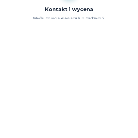
Kontakt i wycena
Wyślij zdjęcia elewacji lub zadzwoń.
Oceniamy rodzaj tynku i stopień
zabrudzenia — wycena gratis.
2
Dobór metody
W Krośnie oceniamy stan elewacji i
dobieramy ciśnienie oraz środki
chemiczne odpowiednie do materiału.
3
Mycie elewacji