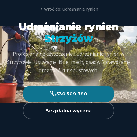
Wróć do: Udrażnianie rynien
Udrażnianie rynien
Strzyżów
Profesjonalne czyszczenie i udrażnianie rynien w
Strzyżowie. Usuwamy liście, mech, osady. Sprawdzamy
drożność rur spustowych.
530 509 788
Bezpłatna wycena