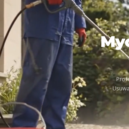
Myc
Prof
Usuwa