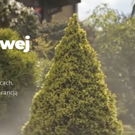
owej
cach.
rancją