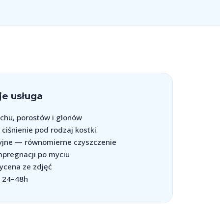
e usługa
hu, porostów i glonów
ciśnienie pod rodzaj kostki
yjne — równomierne czyszczenie
mpregnacji po myciu
ycena ze zdjęć
w 24–48h