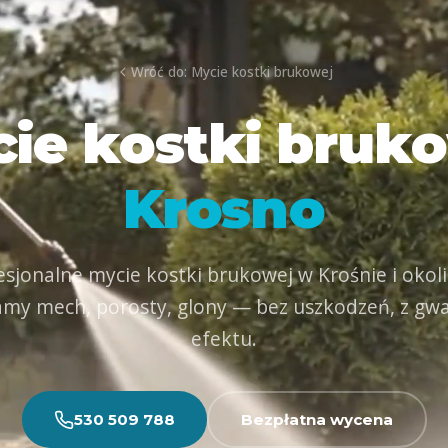
Wróć do: Mycie kostki brukowej
ie kostki bruk
Krosno
esjonalne mycie kostki brukowej w Krośnie i okoli
my mech, porosty, glony — bez uszkodzeń, z gwa
efektu.
530 509 788
Bezpłatna wycena