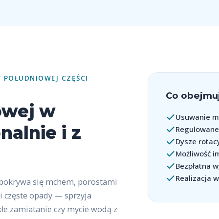
 POŁUDNIOWEJ CZĘŚCI
Co obejmuj
owej w
Usuwanie mc
alnie i z
Regulowane 
Dysze rotac
Możliwość i
Bezpłatna w
Realizacja 
 pokrywa się mchem, porostami
i częste opady — sprzyja
kłe zamiatanie czy mycie wodą z